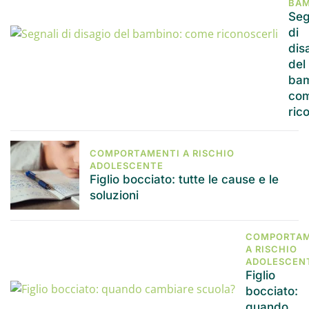
BAM
Seg
di
dis
del
bam
co
ric
COMPORTAMENTI A RISCHIO
ADOLESCENTE
Figlio bocciato: tutte le cause e le
soluzioni
COMPORTAM
A RISCHIO
ADOLESCEN
Figlio
bocciato:
quando