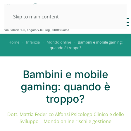
Skip to main content
DOTT.SSA L.RINELLA
DOTT. M.F. ALFONSI
via Salaria 195, angolo v.le Liegi, 00198 Roma
Home
Infanzia
Mondo online
Bambini e mobile gaming:
quando è troppo?
Bambini e mobile
gaming: quando è
troppo?
Dott. Mattia Federico Alfonsi Psicologo Clinico e dello
Sviluppo
|
Mondo online rischi e gestione