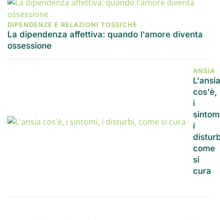
DIPENDENZE E RELAZIONI TOSSICHE
La dipendenza affettiva: quando l'amore diventa
ossessione
ANSIA
L'ansi
cos'è,
i
sintom
i
disturb
come
si
cura