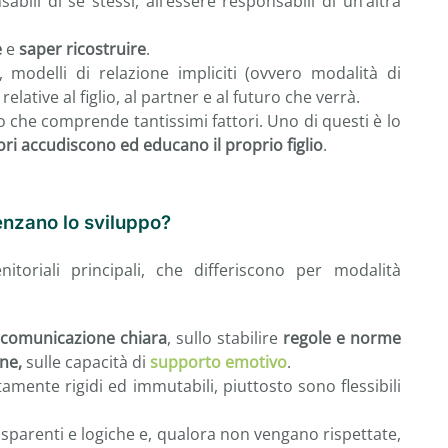
abili di sé stessi, all’essere responsabili di un’altra
e
e
saper ricostruire
.
, modelli di relazione impliciti (ovvero modalità di
elative al figlio, al partner e al futuro che verrà.
che comprende tantissimi fattori. Uno di questi è lo
tori accudiscono ed educano il proprio figlio
.
uenzano lo sviluppo?
enitoriali principali, che differiscono per modalità
a
comunicazione chiara
, sullo stabilire
regole e norme
one,
sulle capacità di
supporto emotivo
.
amente rigidi ed immutabili, piuttosto sono flessibili
asparenti e logiche e, qualora non vengano rispettate,