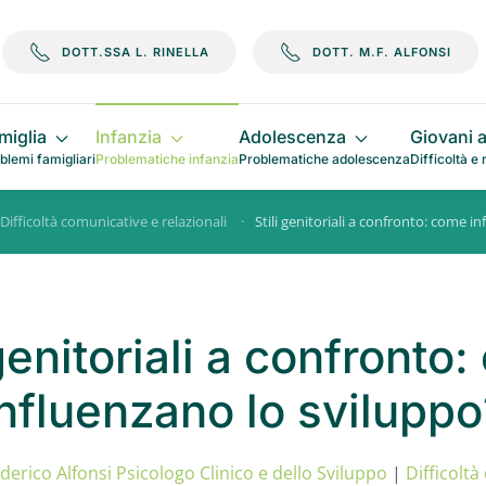
DOTT.SSA L. RINELLA
DOTT. M.F. ALFONSI
miglia
Infanzia
Adolescenza
Giovani a
blemi famigliari
Problematiche infanzia
Problematiche adolescenza
Difficoltà e 
Difficoltà comunicative e relazionali
Stili genitoriali a confronto: come i
 genitoriali a confronto
influenzano lo sviluppo
derico Alfonsi Psicologo Clinico e dello Sviluppo
|
Difficoltà