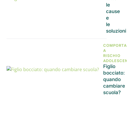
le
cause
e
le
soluzioni
COMPORTA
A
RISCHIO
ADOLESCE
Figlio
bocciato:
quando
cambiare
scuola?