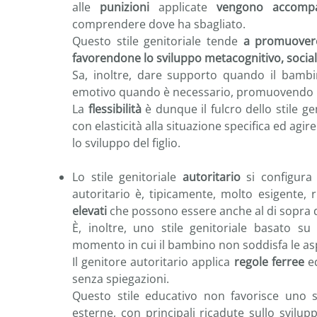
alle
punizioni
applicate
vengono accompag
comprendere dove ha sbagliato.
Questo stile genitoriale tende
a promuovere
favorendone lo sviluppo metacognitivo, socia
Sa, inoltre, dare supporto quando il bambi
emotivo quando è necessario, promuovendo la
La
flessibilità
è dunque il fulcro dello stile ge
con elasticità alla situazione specifica ed a
lo sviluppo del figlio.
Lo stile genitoriale
autoritario
si configura 
autoritario è, tipicamente, molto esigente, 
elevati
che possono essere anche al di sopra d
È, inoltre, uno stile genitoriale basato su
momento in cui il bambino non soddisfa le asp
Il genitore autoritario applica
regole ferree
ed
senza spiegazioni.
Questo stile educativo non favorisce uno s
esterne, con principali ricadute sullo svilu