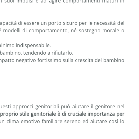
re i suoi impulsi e ad agire comportamenti maturi in
capacità di essere un porto sicuro per le necessità del
é modelli di comportamento, né sostegno morale o
minimo indispensabile.
bambino, tendendo a rifiutarlo.
mpatto negativo fortissimo sulla crescita del bambino
esti approcci genitoriali può aiutare il genitore nel
roprio stile genitoriale è di cruciale importanza per
e un clima emotivo familiare sereno ed aiutare così lo