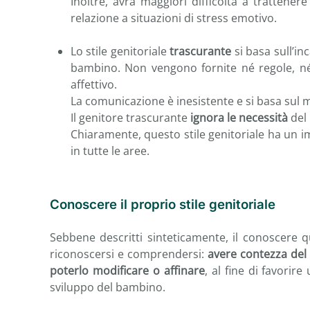
Inoltre, avrà maggiori difficoltà a trattene
relazione a situazioni di stress emotivo.
Lo stile genitoriale
trascurante
si basa sull’in
bambino. Non vengono fornite né regole, n
affettivo.
La comunicazione è inesistente e si basa sul 
Il genitore trascurante
ignora le necessità
del 
Chiaramente, questo stile genitoriale ha un i
in tutte le aree.
Conoscere il proprio stile genitoriale
Sebbene descritti sinteticamente, il conoscere qu
riconoscersi e comprendersi:
avere contezza del p
poterlo modificare o affinare
, al fine di favorir
sviluppo del bambino.