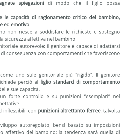
nate spiegazioni
di modo che il figlio possa
 le capacità di ragionamento critico del bambino,
le ed emotivo
.
no non riesce a soddisfare le richieste e sostegno
 sicurezza affettiva nel bambino.
nitoriale autorevole: il genitore è capace di adattarsi
gire di conseguenza con comportamenti che favoriscono
come uno stile genitoriale più “
rigido
”. Il genitore
richiede perciò al
figlio standard di comportamento
elle sue capacità.
 un forte controllo e su punizioni “esemplari” nel
ettative.
 inflessibili, con
punizioni
altrettanto ferree
, talvolta
viluppo autoregolato, bensì basato su imposizioni
ppo affettivo del bambino: la tendenza sarà quella di