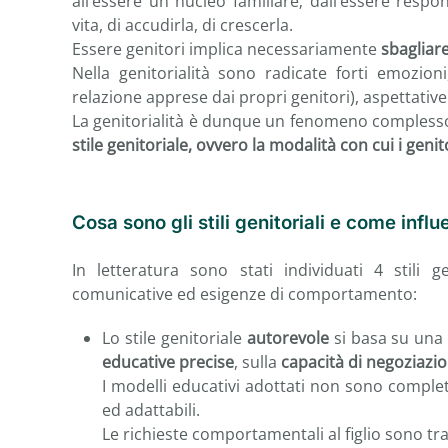
all’essere un nucleo familiare; dall’essere respons
vita, di accudirla, di crescerla.
Essere genitori implica necessariamente
sbagliar
Nella genitorialità sono radicate forti emozioni
relazione apprese dai propri genitori), aspettative r
La genitorialità è dunque un fenomeno complesso 
stile genitoriale, ovvero la modalità con cui i geni
Cosa sono gli stili genitoriali e come infl
In letteratura sono stati individuati 4 stili g
comunicative ed esigenze di comportamento:
Lo stile genitoriale
autorevole
si basa su un
educative precise
, sulla
capacità di negoziazi
I modelli educativi adottati non sono complet
ed adattabili.
Le richieste comportamentali al figlio sono tr