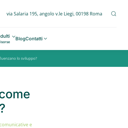
via Salaria 195, angolo v.le Liegi, 00198 Roma
dulti
Blog
Contatti
risorse
nfluenzano lo sviluppo?
: come
?
 comunicative e